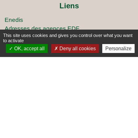
Liens
Enedis
Adresses des agences EDF
This site uses cookies and gives you control over what you want
Logement séniors
to activate
Covoiturage
OK, accept all
Deny all cookies
Personalize
ARCICEN
Mentions légales
-
Politique de confidentialité
-
Accessibilité
-
Plan du site
-
Gestion des cookies
Site créé en partenariat avec Réseau des Communes