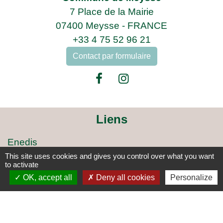
7 Place de la Mairie
07400 Meysse - FRANCE
+33 4 75 52 96 21
Contact par formulaire
Liens
Enedis
Adresses des agences EDF
This site uses cookies and gives you control over what you want
to activate
Logement séniors
OK, accept all
Deny all cookies
Personalize
Covoiturage
ARCICEN
Mentions légales
-
Politique de confidentialité
-