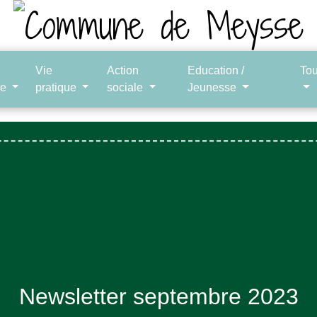
Vie
Action
Education /
To
le
pratique
sociale
Jeunesse
Newsletter septembre 2023