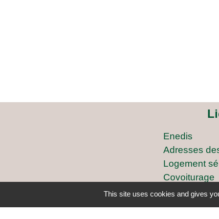
L
Enedis
Adresses de
Logement sé
Covoiturage
ARCICEN
This site uses cookies and gives you