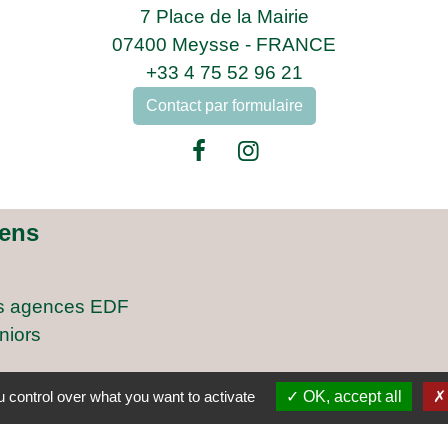
7 Place de la Mairie
07400 Meysse - FRANCE
+33 4 75 52 96 21
Contact par formulaire
iens
s agences EDF
niors
 control over what you want to activate
OK, accept all