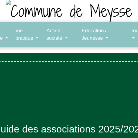
Vie
Action
Education /
To
le
pratique
sociale
Jeunesse
uide des associations 2025/20