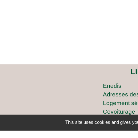
L
Enedis
Adresses de
Logement sé
Covoiturage
ARCICEN
This site uses cookies and gives you