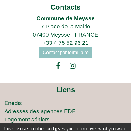
Contacts
Commune de Meysse
7 Place de la Mairie
07400 Meysse - FRANCE
+33 4 75 52 96 21
Contact par formulaire
Liens
Enedis
Adresses des agences EDF
Logement séniors
Covoiturage
This site uses cookies and gives you control over what you want